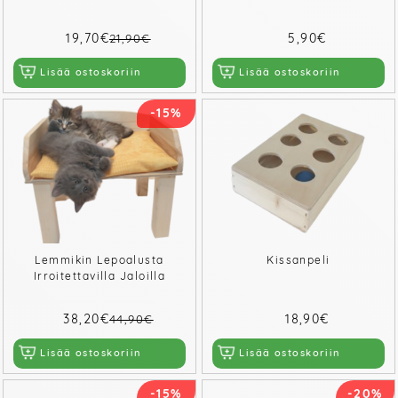
19,70€
5,90€
21,90€
Lisää ostoskoriin
Lisää ostoskoriin
-15%
Lemmikin Lepoalusta
Kissanpeli
Irroitettavilla Jaloilla
38,20€
18,90€
44,90€
Lisää ostoskoriin
Lisää ostoskoriin
-15%
-20%