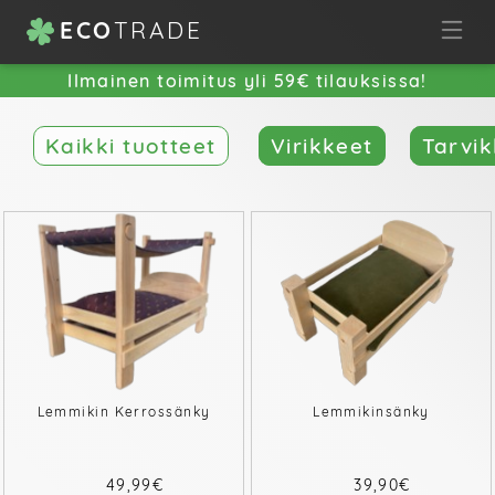
ECO
TRADE
Ilmainen toimitus yli 59€ tilauksissa!
Kaikki tuotteet
Virikkeet
Tarvik
Lemmikin Kerrossänky
Lemmikinsänky
49,99€
39,90€