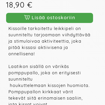
18,90 €
Lisää ostoskoriin
Kissoille tarkoitettu leikkipeli on 
suunniteltu tarjoamaan viihdyttävää 

ja stimuloivaa aktiviteettia, joka 
onnellisena!
Laatikon sisällä on värikäs 
pomppupallo, joka on erityisesti 
suunniteltu

 houkuttelemaan kissojen huomiota. 
Pomppupallon kirkkaat värit 
tekevät siitä erinomaisen saaliin, 
jota kissat voivat 
