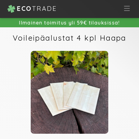
ECO
TRADE
Ilmainen toimitus yli 59€ tilauksissa!
Voileipäalustat 4 kpl Haapa