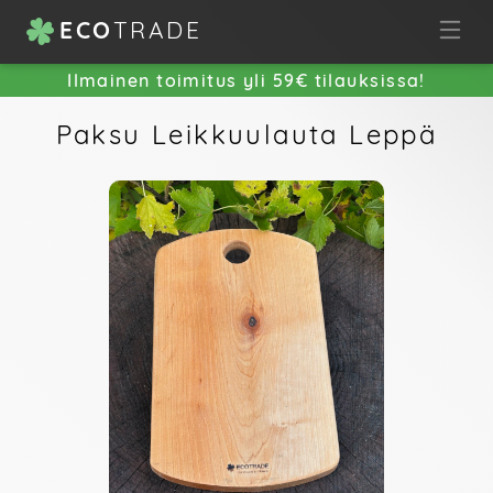
ECO
TRADE
Ilmainen toimitus yli 59€ tilauksissa!
Paksu Leikkuulauta Leppä